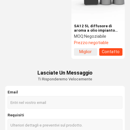
SA12 5L diffusore di
aroma a olio impianto
climatizzatore macchina
MOQ:
Negoziabile
diffusore di
Prezzo:
negotiable
aromaterapia di fascia
alta
Miglior
Contatto
prezzo
Lasciate Un Messaggio
Ti Risponderemo Velocemente
Email
Casa.
Prodotti
Show VR
Su Di Noi
Requisiti