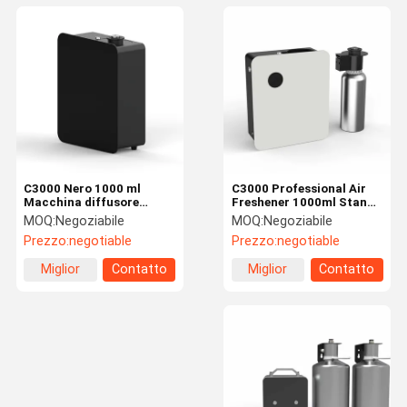
C3000 Nero 1000 ml
C3000 Professional Air
Macchina diffusore
Freshener 1000ml Stand
profumo olio, Hotel
Mounted Wall Mounted
MOQ:
Negoziabile
MOQ:
Negoziabile
Lobby Air Freshener
Automatic Fragrance
Prezzo:
negotiable
Prezzo:
negotiable
Machine
Diffuser
Miglior
Contatto
Miglior
Contatto
prezzo
prezzo