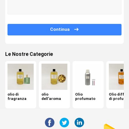
Visita Della
Controllo
Contattaci
Notizie
Fabbrica
Della Qualità
Continua
Le Nostre Categorie
Casi
Chiedi Un
Preventivo
olio di fragranza
olio dell'aroma
olio di
olio
Olio
Olio diffus
fragranza
dell'aroma
profumato
di profumi
Olio profumato
Olio diffusore di profumi
Olio diffusore di aroma