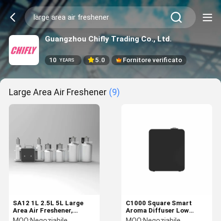
Guangzhou Chifly Trading Co., Ltd.
10
5.0
Fornitore verificato
YEARS
Large Area Air Freshener
(9)
SA12 1L 2.5L 5L Large
C1000 Square Smart
Area Air Freshener,
Aroma Diffuser Low
Commercial HVAC
Noise Cover Macchina
MOQ:
Negoziabile
MOQ:
Negoziabile