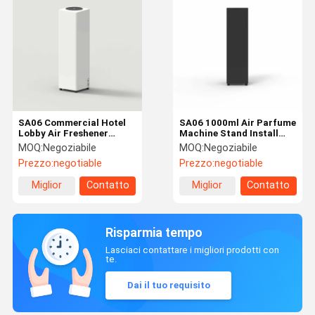
SA06 Commercial Hotel
SA06 1000ml Air Parfume
Lobby Air Freshener
Machine Stand Install
Machine, Smart Scent Air
Shopping Mall Air
MOQ:
Negoziabile
MOQ:
Negoziabile
Machine 1000 ml
Freshener Machine
Prezzo:
negotiable
Prezzo:
negotiable
Miglior
Contatto
Miglior
Contatto
prezzo
prezzo
Risparmia tempo
Lasciaci contattare i migliori prodotti con
te.
Dai il tuo requisito