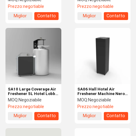
Fragrance Diffuser
per rinfrescare l'aria su
Prezzo:
negotiable
Prezzo:
negotiable
grandi superfici
Miglior
Contatto
Miglior
Contatto
prezzo
prezzo
SA10 Large Coverage Air
SA06 Hall Hotel Air
Freshener 5L Hotel Lobby
Freshener Machine Nero
Aroma Diffuser HVAC
Large Area Coverage Con
MOQ:
Negoziabile
MOQ:
Negoziabile
Low DB
Prezzo:
negotiable
Prezzo:
negotiable
Miglior
Contatto
Miglior
Contatto
prezzo
prezzo