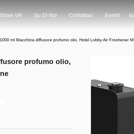
Show VR
Su Di Noi
Contattaci
Eventi
It
000 ml Macchina diffusore profumo olio, Hotel Lobby Air Freshener 
fusore profumo olio,
ine