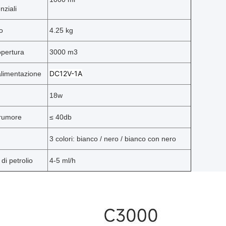
nziali
o
4.25 kg
opertura
3000 m3
DC12V-1A
alimentazione
18w
 rumore
≤ 40
db
3 colori: bianco / nero / bianco con nero
i petrolio
4-5 ml/h