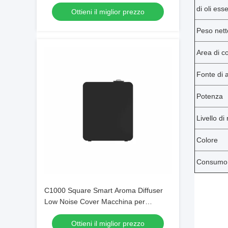
schermo a LED OEM ODM
di oli esse
Ottieni il miglior prezzo
Peso nett
Area di c
Fonte di 
Potenza
Livello di
Colore
Consumo d
C1000 Square Smart Aroma Diffuser
Low Noise Cover Macchina per
rinfrescare l'aria su grandi superfici
Ottieni il miglior prezzo