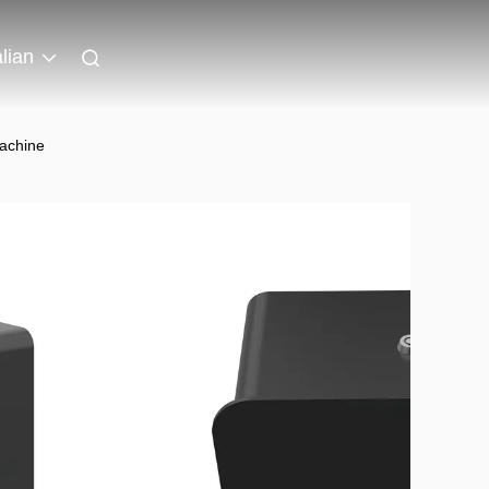
alian
Machine