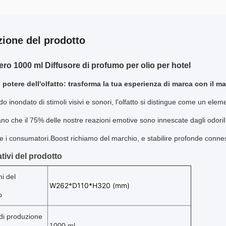
zione del prodotto
ro 1000 ml Diffusore di profumo per olio per hotel
l potere dell'olfatto: trasforma la tua esperienza di marca con il m
o inondato di stimoli visivi e sonori, l'olfatto si distingue come un el
lano che il 75% delle nostre reazioni emotive sono innescate dagli odori
e i consumatori.Boost richiamo del marchio, e stabilire profonde conne
tivi del prodotto
i del
W262*D110*H320 (mm)
o
di produzione
1000 ml