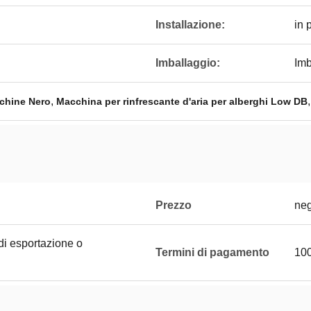
Installazione:
in 
Imballaggio:
Imb
,
achine Nero
Macchina per rinfrescante d'aria per alberghi Low DB
Prezzo
neg
di esportazione o
Termini di pagamento
100