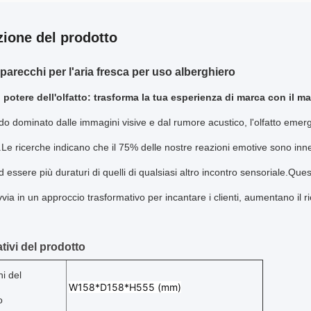
zione del prodotto
arecchi per l'aria fresca per uso alberghiero
l potere dell'olfatto: trasforma la tua esperienza di marca con il m
o dominato dalle immagini visive e dal rumore acustico, l'olfatto em
.Le ricerche indicano che il 75% delle nostre reazioni emotive sono innesc
 essere più duraturi di quelli di qualsiasi altro incontro sensoriale.Ques
vvia in un approccio trasformativo per incantare i clienti, aumentano il
tivi del prodotto
i del
W158*D158*H555 (mm)
o