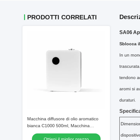
Descri
PRODOTTI CORRELATI
SA06 App
Sblocca i
In un mond
trascurata
tendono ad
aromi si a
duraturi.
Specifica
Macchina diffusore di olio aromatico
Dimension
bianca C1000 500ml, Macchina
diffusore di profumo aromatico 3.3KG
dispositiv
Ottieni il miglior prezzo