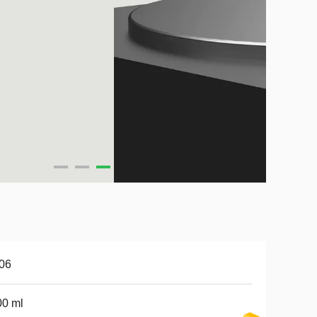
06
00 ml