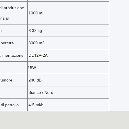
di produzione
1000 ml
nziali
o
6.33 kg
opertura
3000 m3
DC12V-2A
alimentazione
15W
 rumore
≤
40 dB
Bianco / Nero
i petrolio
4-5 ml/h