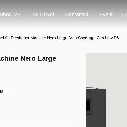
Show VR
Su Di Noi
Contattaci
Eventi
It
tel Air Freshener Machine Nero Large Area Coverage Con Low DB
achine Nero Large
DB