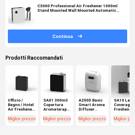
C3000 Professional Air Freshener 1000ml
Stand Mounted Wall Mounted Automatic
Fragrance Diffuser
Continua
Prodotti Raccomandati
Ufficio /
SA01 300m3
A200D Basic
SA10 Larg
Bagno / Hotel
Copertura
Smart Aroma
Coverage A
Air Freshener
Aromaterapia
Diffuser
Freshener 
500 ml Per
Diffusore di
180ml
Hotel Lobb
apparecchiature
profumi
Piccola area
Aroma
Miglior prezzo
Miglior prezzo
Miglior prezzo
Miglior pr
HVAC
Basso rumore
aria fresca
Diffuser
150ml
disponibile
HVAC