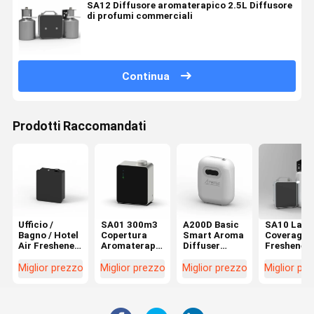
SA12 Diffusore aromaterapico 2.5L Diffusore
di profumi commerciali
Continua
Prodotti Raccomandati
Ufficio /
SA01 300m3
A200D Basic
SA10 Larg
Bagno / Hotel
Copertura
Smart Aroma
Coverage A
Air Freshener
Aromaterapia
Diffuser
Freshener 
500 ml Per
Diffusore di
180ml
Hotel Lobb
apparecchiature
profumi
Piccola area
Aroma
Miglior prezzo
Miglior prezzo
Miglior prezzo
Miglior pr
HVAC
Basso rumore
aria fresca
Diffuser
150ml
disponibile
HVAC