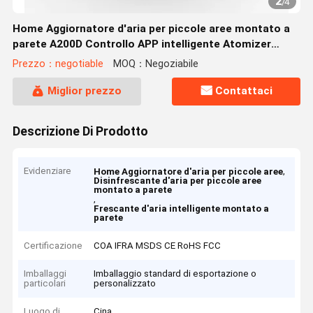
2
/
4
Home Aggiornatore d'aria per piccole aree montato a
parete A200D Controllo APP intelligente Atomizer
profumo
Prezzo：negotiable
MOQ：Negoziabile
Miglior prezzo
Contattaci
Descrizione Di Prodotto
Evidenziare
,
Home Aggiornatore d'aria per piccole aree
Disinfrescante d'aria per piccole aree
montato a parete
,
Frescante d'aria intelligente montato a
parete
Certificazione
COA IFRA MSDS CE RoHS FCC
Imballaggi
Imballaggio standard di esportazione o
particolari
personalizzato
Luogo di
Cina