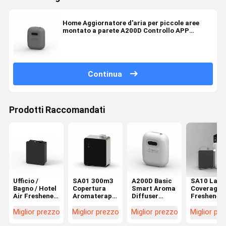
Home Aggiornatore d'aria per piccole aree
montato a parete A200D Controllo APP
intelligente Atomizer profumo
Continua
Prodotti Raccomandati
Ufficio /
SA01 300m3
A200D Basic
SA10 Larg
Bagno / Hotel
Copertura
Smart Aroma
Coverage A
Air Freshener
Aromaterapia
Diffuser
Freshener 
500 ml Per
Diffusore di
180ml
Hotel Lobb
apparecchiature
profumi
Piccola area
Aroma
Miglior prezzo
Miglior prezzo
Miglior prezzo
Miglior pr
HVAC
Basso rumore
aria fresca
Diffuser