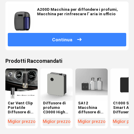
A200D Macchina per diffondere i profumi,
Macchina per rinfrescare l' aria in ufficio
Continua
Prodotti Raccomandati
Car Vent Clip
Diffusore di
SA12
C1000 Squ
Portatile
profumo
Macchina
Smart Ar
Diffusore di
C3000 High
diffusore di
Diffuser L
profumo
End 1000ml
profumi per
Noise Cove
elettrico
Diffusore
aromaterapia
Macchina 
Miglior prezzo
Miglior prezzo
Miglior prezzo
Miglior pr
12ml
d'aria
5L Diffusore
rinfrescar
Silenzioso
profumato
di olio
l'aria su