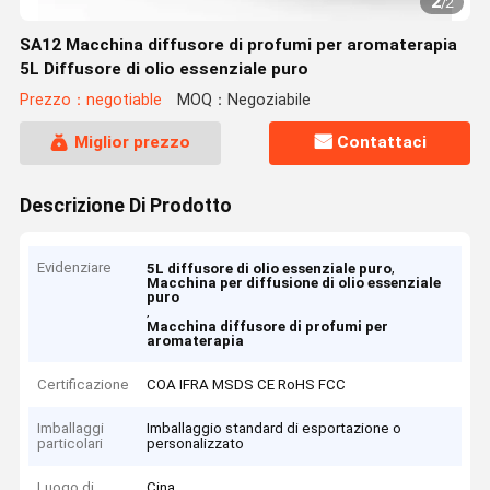
2
/
2
SA12 Macchina diffusore di profumi per aromaterapia
5L Diffusore di olio essenziale puro
Prezzo：negotiable
MOQ：Negoziabile
Miglior prezzo
Contattaci
Descrizione Di Prodotto
Evidenziare
,
5L diffusore di olio essenziale puro
Macchina per diffusione di olio essenziale
puro
,
Macchina diffusore di profumi per
aromaterapia
Certificazione
COA IFRA MSDS CE RoHS FCC
Imballaggi
Imballaggio standard di esportazione o
particolari
personalizzato
Luogo di
Cina