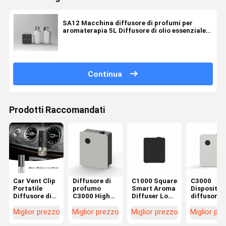
SA12 Macchina diffusore di profumi per
aromaterapia 5L Diffusore di olio essenziale
puro
Continua
Prodotti Raccomandati
Car Vent Clip
Diffusore di
C1000 Square
C3000
Portatile
profumo
Smart Aroma
Dispositivo
Diffusore di
C3000 High
Diffuser Low
diffusore d
profumo
End 1000ml
Noise Cover
olio
elettrico
Diffusore
Macchina per
essenziale
Miglior prezzo
Miglior prezzo
Miglior prezzo
Miglior pr
12ml
d'aria
rinfrescare
staccabile