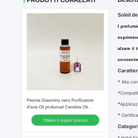
PRODOTTI CORRELATI
Soleil d
I profumi
esprimere
alzare il
consente 
Caratter
*
Alta co
*
Compatib
Peonia Giasmino nero Purificatore
*
Applicazi
d'aria Oli profumati Candela Oli
profumati
*
Certific
Ottieni il miglior prezzo
Categori
* Hotel Sc