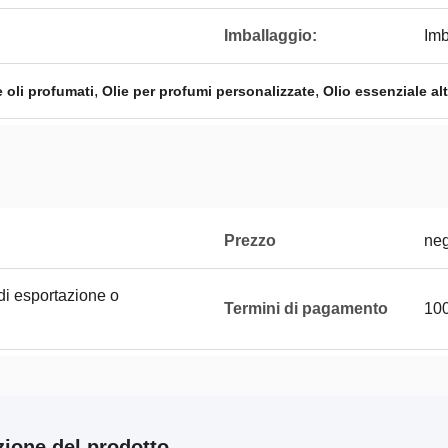
Imballaggio:
Imb
,
,
 oli profumati
Olie per profumi personalizzate
Olio essenziale a
Prezzo
neg
di esportazione o
Termini di pagamento
100
zione del prodotto