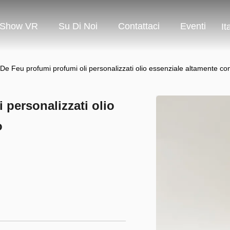
Show VR
Su Di Noi
Contattaci
Eventi
It
 De Feu profumi profumi oli personalizzati olio essenziale altamente co
 personalizzati olio
o