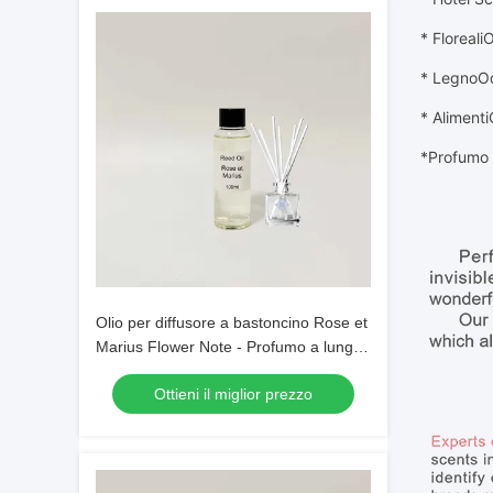
* Floreali
O
* Legno
O
* Alimenti
*
Profumo 
Olio per diffusore a bastoncino Rose et
Marius Flower Note - Profumo a lunga
durata
Ottieni il miglior prezzo