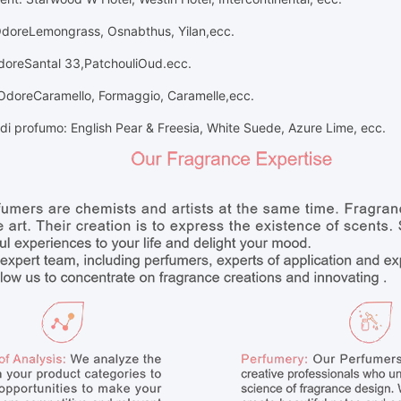
dore
Lemongrass, Osnabthus, Yilan,
ecc.
dore
Santal 33
,
Patchouli
Oud.
ecc.
Odore
Caramello, Formaggio, Caramelle,
ecc.
di profumo: English Pear & Freesia, White Suede, Azure Lime, ecc.