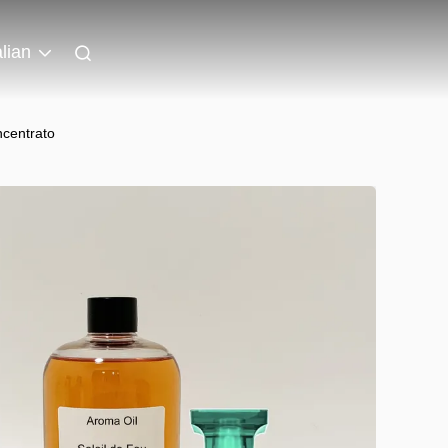
alian
ncentrato