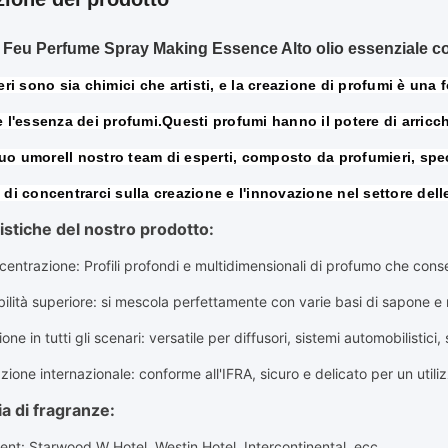
e Feu Perfume Spray Making Essence Alto olio essenziale c
eri sono sia chimici che artisti, e la creazione di profumi è una f
 l'essenza dei profumi.Questi profumi hanno il potere di arricchi
 tuo umoreIl nostro team di esperti, composto da profumieri, specia
di concentrarci sulla creazione e l'innovazione nel settore dell
istiche del nostro prodotto:
ncentrazione
: Profili profondi e multidimensionali di profumo che con
ilità superiore
: si mescola perfettamente con varie basi di sapone e 
one in tutti gli scenari
: versatile per diffusori, sistemi automobilistici,
azione internazionale
: conforme all'IFRA, sicuro e delicato per un uti
a di fragranze:
ent: Starwood W Hotel, Westin Hotel, Intercontinental, ecc.