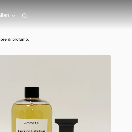
alian
usore di profumo.