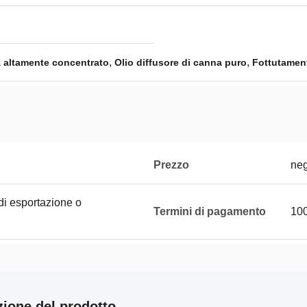
,
,
a altamente concentrato
Olio diffusore di canna puro
Fottutament
Prezzo
neg
di esportazione o
Termini di pagamento
100
zione del prodotto