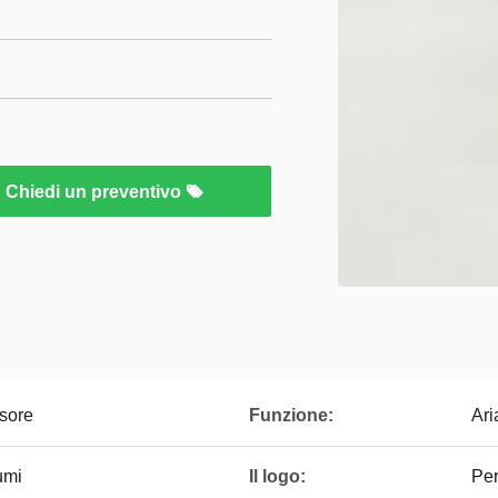
Chiedi un preventivo
usore
Funzione:
Ari
umi
Il logo:
Per