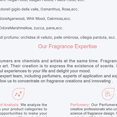
dore
Il giglio della valle, Osmanthus, Rose,
ecc.
dore
Agarwood, Whit Wood, Oakmoss,
ecc.
Odore
Marshmellow, zucca, pane,
ecc.
i profumo: orchidea di velluto, pelle ombrosa, ciliegia perduta, ecc.