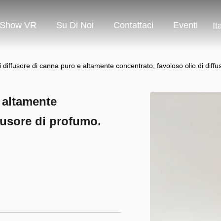
Show VR
Su Di Noi
Contattaci
Eventi
It
i diffusore di canna puro e altamente concentrato, favoloso olio di diff
e altamente
fusore di profumo.