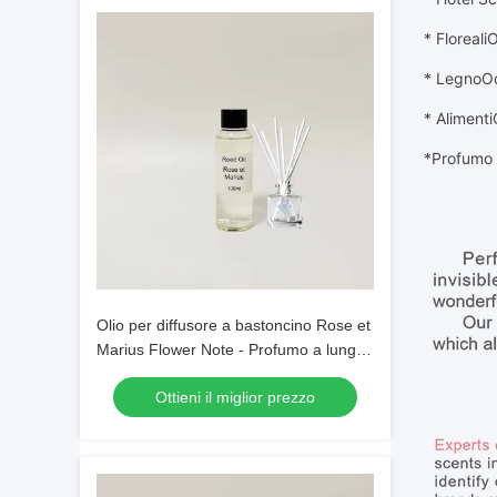
* Floreali
O
* Legno
O
* Alimenti
*
Profumo d
Olio per diffusore a bastoncino Rose et
Marius Flower Note - Profumo a lunga
durata
Ottieni il miglior prezzo