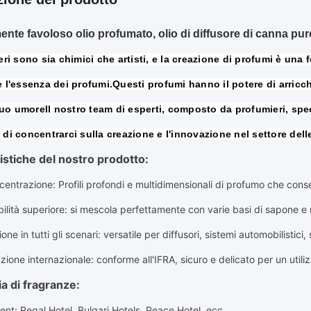
ente favoloso olio profumato, olio di diffusore di canna pu
eri sono sia chimici che artisti, e la creazione di profumi è una f
 l'essenza dei profumi.Questi profumi hanno il potere di arricchi
 tuo umoreIl nostro team di esperti, composto da profumieri, specia
di concentrarci sulla creazione e l'innovazione nel settore dell
istiche del nostro prodotto:
ncentrazione
: Profili profondi e multidimensionali di profumo che con
ilità superiore
: si mescola perfettamente con varie basi di sapone e 
one in tutti gli scenari
: versatile per diffusori, sistemi automobilistici,
azione internazionale
: conforme all'IFRA, sicuro e delicato per un uti
a di fragranze:
ent: Regal Hotel, Bulgari Hotels, Peace Hotel, ecc.