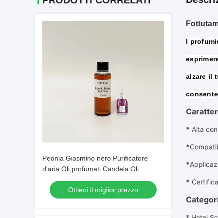
PRODOTTI CORRELATI
Fottutam
I profumi
esprimere
alzare il
consente 
Caratter
*
Alta co
*
Compatib
Peonia Giasmino nero Purificatore
*
Applicazi
d'aria Oli profumati Candela Oli
profumati
*
Certific
Ottieni il miglior prezzo
Categori
* Hotel Sc