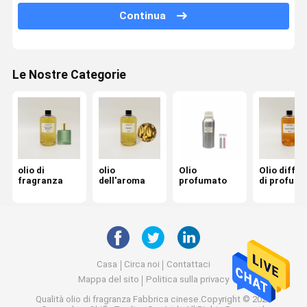
Continua
olio del diffusore dell'automobile
olio a lamella del diffusore
Le Nostre Categorie
Olio diffusore ad ultrasuoni
Olio profumato per candele
olio del profumo
olio essenziale
olio di
olio
Olio
Olio diffus
fragranza
dell'aroma
profumato
di profumi
Diffusore dell'aroma
Bevanda rinfrescante di aria
diffusore di profumo
Casa
Circa noi
Contattaci
Macchina dell'aria profumata
Mappa del sito
Politica sulla privacy
Qualità
olio di fragranza
Fabbrica cinese.Copyright © 2026