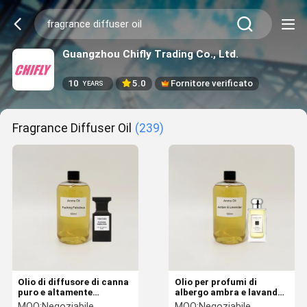
Guangzhou Chifly Trading Co., Ltd.
10
5.0
Fornitore verificato
YEARS
Fragrance Diffuser Oil
(239)
Olio di diffusore di canna
Olio per profumi di
puro e altamente
albergo ambra e lavanda
concentrato, favoloso
500 ml olio diffusore di
MOQ:
Negoziabile
MOQ:
Negoziabile