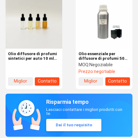
Olio diffusore di profumi
Olio essenziale per
sintetici per auto 10 ml
diffusore di profumi 500
Riempimento per
ml
MOQ:
Negoziabile
rinfrescante d'aria per
Prezzo:
negotiable
auto
Miglior
Contatto
Miglior
Contatto
prezzo
prezzo
Risparmia tempo
Lasciaci contattare i migliori prodotti con
te.
Dai il tuo requisito