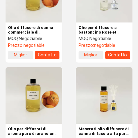
Olio diffusore di canna
Olio per diffusore a
commerciale di
bastoncino Rose et
albicocca, olio
Marius Flower Note -
MOQ:
Negoziabile
MOQ:
Negotiable
profumato per la
Profumo a lunga durata
Prezzo:
negotiable
Prezzo:
negotiable
fabbricazione di candele
OEM ODM
Miglior
Contatto
Miglior
Contatto
prezzo
prezzo
Casa.
Prodotti
Show VR
Su Di Noi
Olio per diffusori di
Maserati olio diffusore di
aroma puro di arancione
canna di fascia alta puro