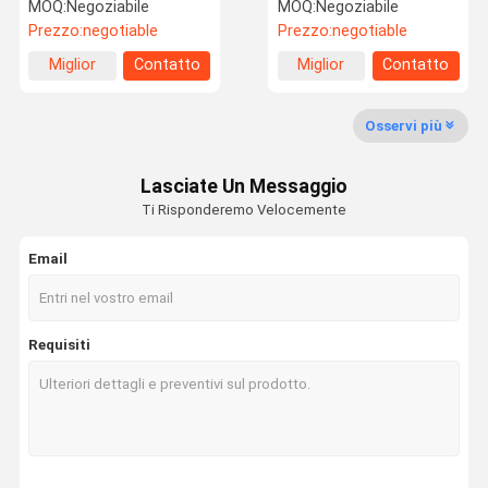
dolce, olio per profumi
e privo di alcol
MOQ:
Negoziabile
MOQ:
Negoziabile
per hotel OEM ODM
Prezzo:
negotiable
Prezzo:
negotiable
Visita Della
Controllo
Contattaci
Notizie
Miglior
Contatto
Miglior
Contatto
Fabbrica
Della Qualità
prezzo
prezzo
Osservi più
Lasciate Un Messaggio
Casi
Chiedi Un
Ti Risponderemo Velocemente
Preventivo
Email
olio di fragranza
olio dell'aroma
Requisiti
Olio profumato
Olio diffusore di profumi
Olio diffusore di aroma