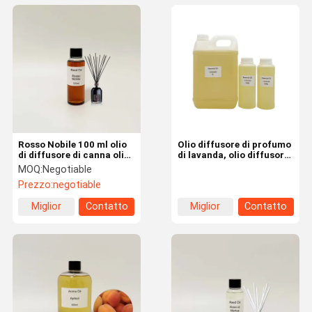
Rosso Nobile 100 ml olio
Olio diffusore di profumo
di diffusore di canna olio
di lavanda, olio diffusore
profumato per diffusore
di aromaterapia per hotel
MOQ:
Negotiable
/ casa
Prezzo:
negotiable
Miglior
Contatto
Miglior
Contatto
prezzo
prezzo