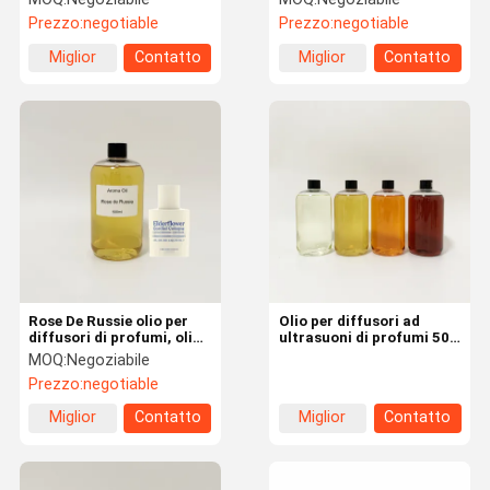
olio di diffusore di
profumi per il corpo
Prezzo:
negotiable
Prezzo:
negotiable
profumo.
duraturo
Miglior
Contatto
Miglior
Contatto
prezzo
prezzo
Rose De Russie olio per
Olio per diffusori ad
diffusori di profumi, olio
ultrasuoni di profumi 500
per profumi per donne di
ml per macchine per l'aria
MOQ:
Negoziabile
lusso per la produzione di
profumata
Prezzo:
negotiable
spray.
Miglior
Contatto
Miglior
Contatto
prezzo
prezzo