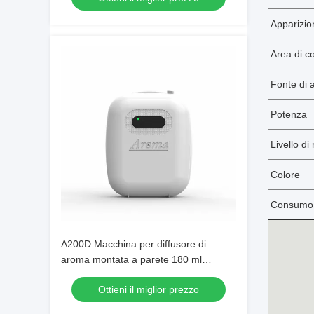
Apparizio
Area di c
Fonte di 
Potenza
Livello di
Colore
Consumo d
A200D Macchina per diffusore di
aroma montata a parete 180 ml
Diffusore automatico di aroma ad aria
Ottieni il miglior prezzo
fresca