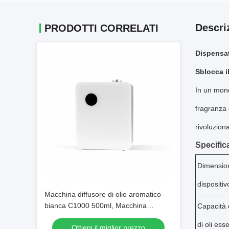
Descri
PRODOTTI CORRELATI
Dispensat
Sblocca i
In un mond
fragranza 
rivoluzion
Specifica
Dimension
dispositiv
Macchina diffusore di olio aromatico
bianca C1000 500ml, Macchina
Capacità 
diffusore di profumo aromatico 3.3KG
di oli esse
Ottieni il miglior prezzo