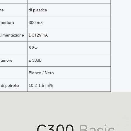
ne
di plastica
opertura
300 m3
DC12V-1A
alimentazione
5.8w
 rumore
≤ 38
db
Bianco / Nero
i petrolio
10,2-1,5 ml/h