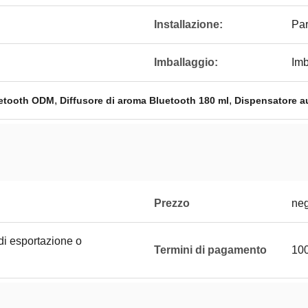
Installazione:
Par
Imballaggio:
Imb
,
,
uetooth ODM
Diffusore di aroma Bluetooth 180 ml
Dispensatore a
Prezzo
neg
di esportazione o
Termini di pagamento
100