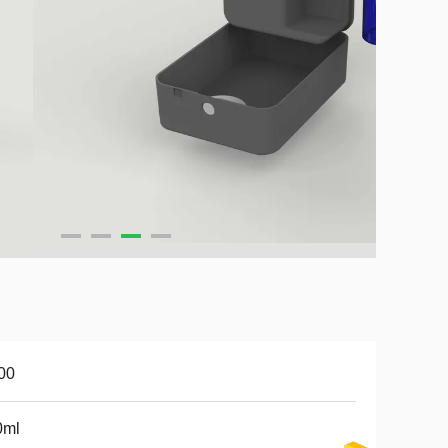
00
0ml