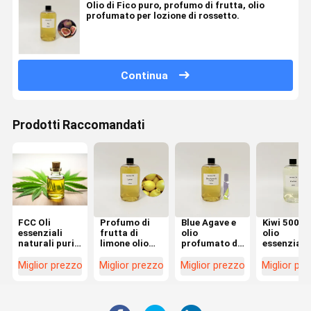
Olio di Fico puro, profumo di frutta, olio
profumato per lozione di rossetto.
Continua
Prodotti Raccomandati
FCC Oli
Profumo di
Blue Agave e
Kiwi 500 m
essenziali
frutta di
olio
olio
naturali puri,
limone olio
profumato di
essenziale
olio
essenziale
cacao per l'
puro alcol
essenziale
composito
uso
libero per l
Miglior prezzo
Miglior prezzo
Miglior prezzo
Miglior pr
composto per
Lavatorio di
cosmetico
fabbricazi
massaggi
piatti Liquido
di cosmeti
spa.
profumo di
olio