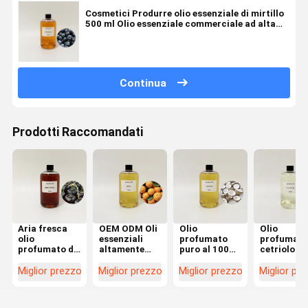
Cosmetici Produrre olio essenziale di mirtillo
500 ml Olio essenziale commerciale ad alta
concentrazione
Continua
Prodotti Raccomandati
Aria fresca
OEM ODM Oli
Olio
Olio
olio
essenziali
profumato
profumato
profumato di
altamente
puro al 100%,
cetriolo ad
ciliegia nera,
concentrati,
olio
alta
per la cura
olio
profumato di
concentra
Miglior prezzo
Miglior prezzo
Miglior prezzo
Miglior pr
domestica oli
essenziale di
cocco per
100% Sapo
profumati
agrumi per la
lavaggio
puro
OEM ODM
cura