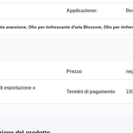
Applicazione:
Bev
,
,
aria arancione
Olio per rinfrescante d'aria Blossom
Olio per rinfre
Prezzo
neg
di esportazione o
Termini di pagamento
100
zione del prodotto