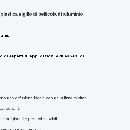
astica sigillo di pellicola di alluminio
fumi.
di esperti di applicazioni e di esperti di 
ono una diffusione ideale con un utilizzo minimo
zi portanti
oni artigianali e profumi spaziali
zo senza preoccupazioni