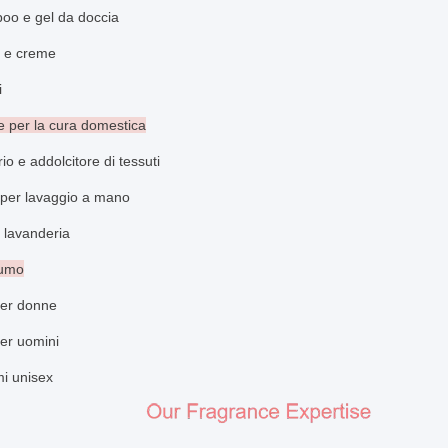
oo e gel da doccia
i e creme
i
e per la cura domestica
io e addolcitore di tessuti
i per lavaggio a mano
r lavanderia
fumo
er donne
er uomini
mi unisex