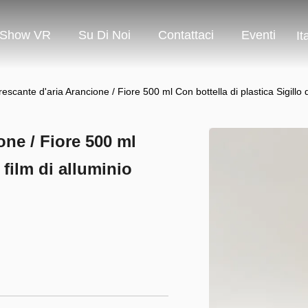
Show VR
Su Di Noi
Contattaci
Eventi
It
frescante d'aria Arancione / Fiore 500 ml Con bottella di plastica Sigillo d
one / Fiore 500 ml
 film di alluminio