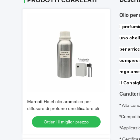
PRODOTTI CORRELATI
Olio per 
I profumi
uno che
I
per arricc
compresi 
regolame
Il Consig
Caratter
Marriott Hotel olio aromatico per
*
Alta con
diffusore di profumo umidificatore olio
profumato
*
Compatibi
Ottieni il miglior prezzo
*
Applicazio
*
Certifica