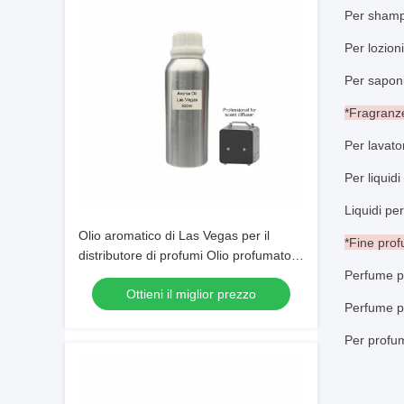
Per shamp
Per lozion
Per sapon
*Fragranz
Per lavator
Per liquid
Liquidi pe
Olio aromatico di Las Vegas per il
*Fine pro
distributore di profumi Olio profumato
di fascia alta per il marketing dei
Perfume p
Ottieni il miglior prezzo
profumi
Perfume p
Per profu