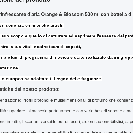
rinfrescante d'aria Orange & Blossom 500 ml con bottella di pl
eri sono sia chimici che artisti.
l suo scopo è quello di catturare ed esprimere l'essenza dei pro
hire la tua vita
Il nostro team di esperti,
i profumi,
Il programma di ricerca è stato realizzato da un gruppo 
ntazione.
lio europeo ha adottato il
il regno delle fragranze.
istiche del nostro prodotto:
centrazione
: Profili profondi e multidimensionali di profumo che consent
lità superiore
: si mescola perfettamente con varie basi di sapone e mez
ne in tutti gli scenari
: versatile per diffusori, sistemi automobilistici, sap
zione internazionale
: conforme all'IFRA, sicuro e delicato per un utiliz