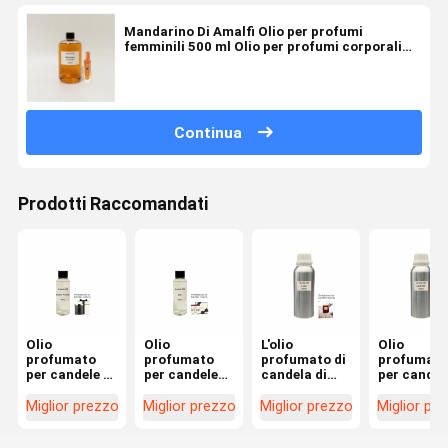
Mandarino Di Amalfi Olio per profumi
femminili 500 ml Olio per profumi corporali
altamente concentrato
Continua
Prodotti Raccomandati
Olio
Olio
L'olio
Olio
profumato
profumato
profumato di
profumato
per candele ai
per candele
candela di
per candele
fiori di Bodhi
Lily, diffusore
loto Hotel
lavanda U
per la
per candele,
utilizza oli
commercia
Miglior prezzo
Miglior prezzo
Miglior prezzo
Miglior pr
produzione di
olio
profumati di
Olio per
diffusori di
essenziale
candela di
candele di