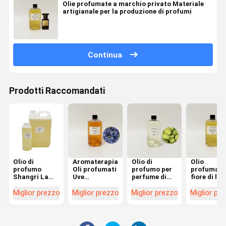
Olie profumate a marchio privato Materiale
artigianale per la produzione di profumi
Continua
Prodotti Raccomandati
Olio di
Aromaterapia
Olio di
Olio
profumo
Oli profumati
profumo per
profumato
Shangri La
Uve
perfume di
fiore di lim
500 ml 4L
Cosmetici
fascia alta
francese, o
Capacità per
Produzione di
500 ml
profumato
Miglior prezzo
Miglior prezzo
Miglior prezzo
Miglior pr
diffusore di
frutta
Liquido Olio
altamente
aroma
profumo olio
di profumo
concentra
essenziale
profumato
per candel